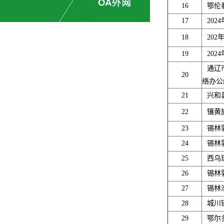
16
鄂伦
17
20
18
20
19
20
通辽
20
络办公
21
兴和
22
镶黄
23
锡林
24
锡林
25
西乌
26
锡林
27
锡林
28
城川
29
鄂尔