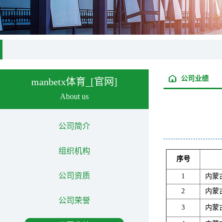
公司业绩
manbetx体育_[官网]
About us
公司简介
组织机构
序号
公司资质
1
内蒙
2
内蒙
公司荣誉
3
内蒙