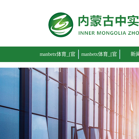
manbetx体育_[官网]
manbetx体育_[官
manbetx体育_[官
新
网]
网]