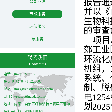
报告通
公司业绩
并以《
节能服务
生物科
环保服务
的审查
项目
碳服务
郊工业
环流化
联系我们
Contact us
机组，
电话：0471-5223613
系统、
投诉电话：0471-5223607
制、脱
邮箱：imzs@redscuttingedge.com
电125
网址：//redscuttingedge.com/
划20
地址：内蒙古自治区呼和浩特市赛罕区鄂尔
多斯东街12号银联大厦10层