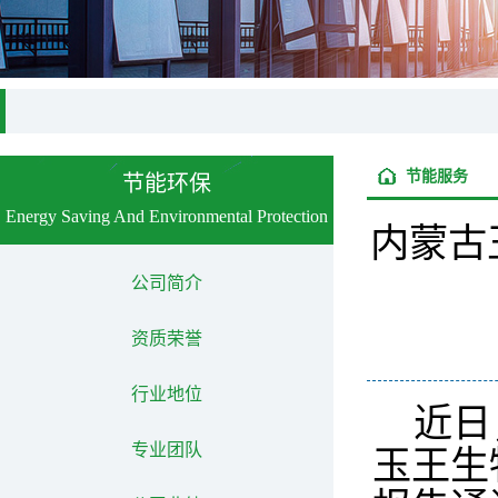
节能服务
节能环保
Energy Saving And Environmental Protection
内蒙古
公司简介
资质荣誉
行业地位
近日
专业团队
玉王生