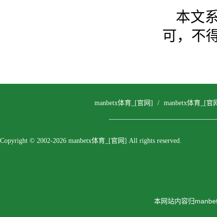
本文
可，不
manbetx体育_[官网]
/
manbetx体育_[
Copyright © 2002-2026 manbetx体育_[官网] All rights reserved.
本网站内容归manb