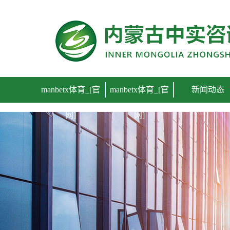
manbetx体育_[官网]
manbetx体育_[官
manbetx体育_[官
新闻动态
网]
网]