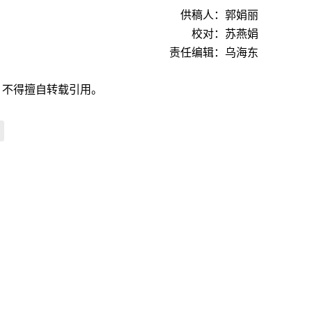
供稿人：郭娟丽
校对：苏燕娟
责任编辑：乌海东
，不得擅自转载引用。