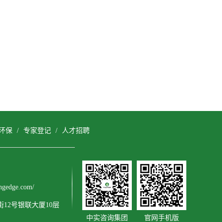
环保
/
专家登记
/
人才招聘
gedge.com/
12号银联大厦10层
中实咨询集团
官网手机版