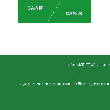
manbetx体育_[官网]
/
manb
Copyright © 2002-2026 manbetx体育_[官网] All rights reserved.