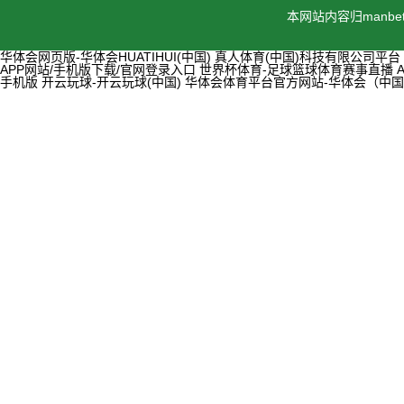
本网站内容归manb
华体会网页版-华体会HUATIHUI(中国)
真人体育(中国)科技有限公司平台
APP网站/手机版下载/官网登录入口
世界杯体育-足球篮球体育赛事直播 App -
手机版
开云玩球-开云玩球(中国)
华体会体育平台官方网站-华体会（中