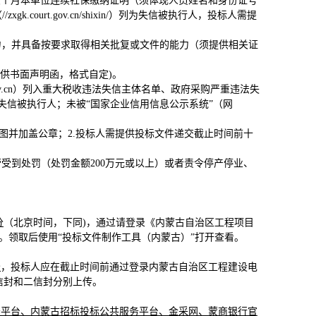
六个月本单位连续社保缴纳证明（须体现人员姓名和身份证号
ourt.gov.cn/shixin/）列为失信被执行人，投标人需提
力，并具备按要求取得相关批复或文件的能力（须提供相关证
提供书面声明函，格式自定)。
na.gov.cn）列入重大税收违法失信主体名单、政府采购严重违法失
xin/）列为失信被执行人；未被“国家企业信用信息公示系统”（网
图并加盖公章；2.投标人需提供投标文件递交截止时间前十
受到处罚（处罚金额200万元或以上）或者责令停产停业、
分
（北京时间，下同)，通过请登录《
内蒙古自治区工程项目
gzf"的招标文件。领取后使用“投标文件制作工具（内蒙古）”打开查看。
分
，投标人应在截止时间前通过登录内蒙古自治区工程建设电
信封和二信封分别上传。
务平台、内蒙古招标投标公共服务平台
、金采网、蒙商银行官