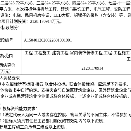
二层828.72平方米、三层824.25平方米、四层824.25平方米、七层-十一
5.8平方米。本次招标包括拆除工程、建筑与装饰工程、电气工程、安防
套设施：电梯、民用机房空调、LED大屏、铜狮子的采购（含安装）等，
.4项目计划投资：2128.170914万元
。
.5标段划分：
标段编号
A1504012026022601001001
工程-工程施工-建筑工程-室内装饰装修工程;工程-工程施工
招标范围
工
同估算价
2128
.
170914
（万元）
标人资格要求
.1本次招标所有标段
接受
联合体投标。联合体投标的，应满足下列要求：
合体协议书中自行约定
。
支持央企与自治区建筑业企业、区外建筑业企业
业企业或者民营建筑业企业组成联合体投标，上述企业组成联合体投标的
）。
.2 投标资格能力要求
：
2.1
法定代表人为同一人或者存在控股、管理关系的不同主体，不得参加
2.2
投标人须具有住建主管部门颁发的有效期内的以下资质：
建筑工程施工总承包三级或以上资质；