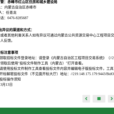
监管：赤峰市红山区住房和城乡建设局
址：
内蒙古自治区赤峰市
 人：任青龙
：0476-8285687
出异议的渠道和方式：
人或者其他利害关系人如有异议可通过内蒙古公共资源交易中心工程项目
标人反馈。
投标注意事项
、领取招标文件登录地址：请登录《内蒙古自治区工程项目交易系统》（//219.148.17
领取后使用“投标文件制作工具（内蒙古）”打开查看。
2、请使用投标文件制作工具查看投标文件内容并编辑电子版投标文件，工
、开标解密投标文件（不见面开标大厅）地址：//219.148.175.179:9443/BidOp
4、投标操作须知
年
3
月
13
日