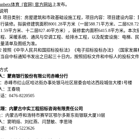
nbetx体育_[官网] 官方网站
上发布。
他说明
7.1 项目类别：房屋建筑和市政基础设施工程，项目内容：项目建设内容
行装修。拟装修建筑面积8001.28平方米（一层588.71平方米、二层828.7
21.59平方米、十二层827.40平方米），装修套内面积6415.8平方
工程、采暖系统、通风与空调工程、给排水工程，以及配套设施：电梯、民
程量清单及图纸为准。
7.2 按照《中华人民共和国招标投标法》《电子招标投标办法》（国家发
应当自中标通知书发出之日起三十日内，按照招标文件和中标人的投标文
。
系方式
 人：
蒙商银行股份有限公司赤峰分行
：
赤峰市红山区哈达街办事处银马社区居委会哈达西段城信大楼1号楼
 人：王春晓
：0476-8220505
代理：
内蒙古中实工程招标咨询有限责任公司
址：内蒙古呼和浩特市赛罕区鄂尔多斯东街银联大厦10层
 人：
窦明烜、刘红燕、闫慧敏、李思琦
电话：
0471-5223626