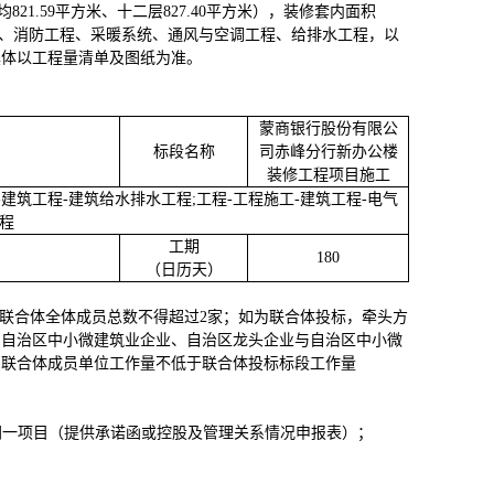
层均821.59平方米、十二层827.40平方米），装修套内面积
工程、消防工程、采暖系统、通风与空调工程、给排水工程，以
具体以工程量清单及图纸为准
。
蒙商银行股份有限公
标段名称
司赤峰分行新办公楼
装修工程项目
施工
-建筑工程-建筑给水排水工程;工程-工程施工-建筑工程-电气
程
工期
180
（日历天）
联合体全体成员总数不得超过2家；如为联合体投标，牵头方
与自治区中小微建筑业企业、自治区龙头企业与自治区中小微
，联合体成员单位工作量不低于联合体投标标段工作量
同一项目（提供承诺函或控股及管理关系情况申报表）；