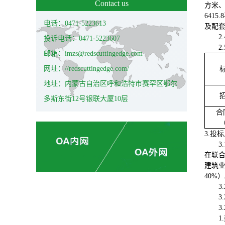
Contact us
方米、
641
电话：0471-5223613
及配
2
投诉电话：0471-5223607
2
邮箱：imzs@redscuttingedge.com
网址：//redscuttingedge.com/
地址：内蒙古自治区呼和浩特市赛罕区鄂尔
多斯东街12号银联大厦10层
合
3.投
3
在联
建筑
40%
3
3.
3.
1.