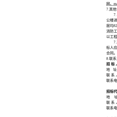
网、ma
7.其
公楼进
层均8
消防
以工
标人
合同
8.联
招 标
地 址
联 系
联系电话
招标
地 
联 系
联系