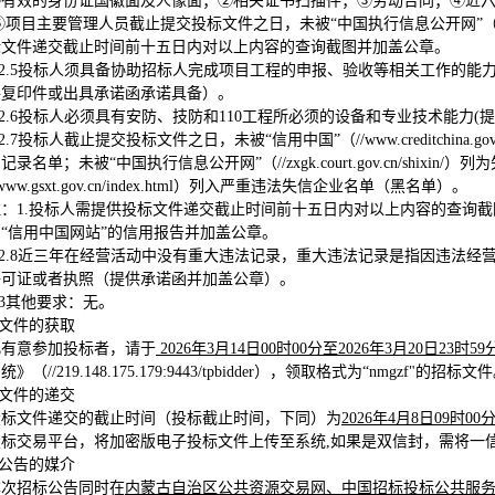
①有效的身份证国徽面及人像面；②相关证书扫描件；③劳动合同；④近
⑤项目主要管理人员截止提交投标文件之日，未被“中国执行信息公开网”（//zxgk.c
标文件递交截止时间前十五日内对以上内容的查询截图并加盖公章。
2.5
投标人须具备协助招标人完成项目工程的申报、验收等相关工作的能
件复印件或出具承诺函承诺具备）。
2.6
投标人必须具有安防、技防和110工程所必须的设备和专业技术能力(
2.7
投标人截止提交投标文件之日，未被“信用中国”（//www.creditchi
记录名单；未被“中国执行信息公开网”（//zxgk.court.gov.cn/shi
www.gsxt.gov.cn/index.html）列入严重违法失信企业名单（黑名单）。
注：1.投标人需提供投标文件递交截止时间前十五日内对以上内容的查询截
“信用中国网站”的信用报告并加盖公章。
2.8
近三年在经营活动中没有重大违法记录，重大违法记录是指因违法经营
许可证或者执照（提供承诺函并加盖公章）。
.3其他要求：无。
标文件的获取
凡有意参加投标者，请于
2026
年
3
月
14
日
00
时
00
分至
2026
年
3
月
20
日
23
时
59
系统
》（//219.148.175.179:9443/tpbidder），领取格式为“nm
标文件的递交
投标文件递交的截止时间（投标截止时间，下同）为
2026
年
4
月
8
日
09
时
00
投标交易平台，将加密版电子投标文件上传至系统,如果是双信封，需将一
布公告的媒介
本次招标公告同时在
内蒙古自治区公共资源交易网、中国招标投标公共服