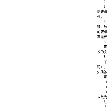
2.
新要
件。
3.
理、
的要
客电梯
3.
发的
码）；
失信
人数为