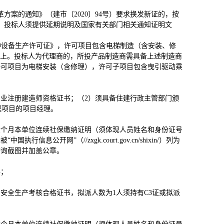
方案的通知》（建市〔2020〕94号）要求换发新证的，按
，投标人须提供延期说明及国家有关部门相关通知证明文
种设备生产许可证》，许可项目包含电梯制造（含安装、修
以上。投标人为代理商的，所投产品制造商需具备上述制造商
许可项目为电梯安装（含修理），许可子项目包含曳引驱动乘
专业注册建造师资格证书；（2）须具备住建行政主管部门颁
程项目的项目经理。
六个月本单位连续社保缴纳证明（须体现人员姓名和身份证号
开网”（//zxgk.court.gov.cn/shixin/）列为
查询截图并加盖公章。
格；
安全生产考核合格证书，拟派人数为1人须持有C3证或拟派