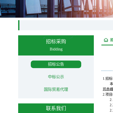
招标采购
Bidding
招标公告
中标公示
1.招
国际贸易代理
司赤
2.项
2
2
联系我们
2