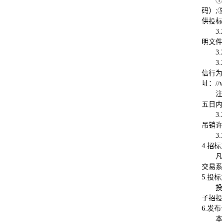
码）;
供投
3.
明文
3.
3.
信行为
址：//
五日内
3.
吊销
3
4.招
交易
5.投
子招
6.发