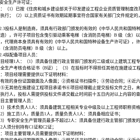
安全生产许可证；
注：（1）已按《住房和城乡建设部关于印发建设工程企业资质管理制度改革
求执行；（2）以上资质证书有效期延期事宜符合国家有关部门文件规定的
2.3
投标人是制造商，须具有行政部门颁发的有效的《中华人民共和国特
改造），许可子项目包含曳引驱动乘客电梯（含消防员电梯）B 级（含）
求，代理商本身须具有有效的《中华人民共和国特种设备生产许可证》，
（含消防员电梯）B 级（含）以上。
2.4
拟配备项目人员：
项目经理1人：（1）须具备住建行政主管部门颁发的二级或以上建筑工程
安全生产考核合格证书（B证）；（3）在投标时不得担任其他在施建设工
注：项目经理需要提供以下证明材料：
①有效的身份证国徽面及人像面；②资格证书扫描件；③劳动合同；④近
⑤无其他在施建设工程项目承诺书⑥项目经理截止提交投标文件之日，未被“中国执行信息公
被执行人，投标人需提供投标文件递交截止时间前十五日内对以上内容的
项目主要管理人员：
（1）技术负责人1人：须具备建筑工程相关专业中级及以上工程师职称资
（2）施工员1人，质量员1人，质量负责人1人：须具备相应证书；
（3）专职安全生产管理员最多不超过2人：须具备住建行政主管部门颁发的
2人须分别持有C1证和C2证；
注：项目主要管理人员需要提供以下证明材料：