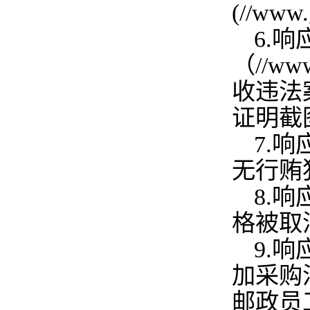
(//ww
6.
响
（//ww
收违法
证明截
7.
响应
无行贿
8.
响
格被取
9.
响
加采购
邮政员