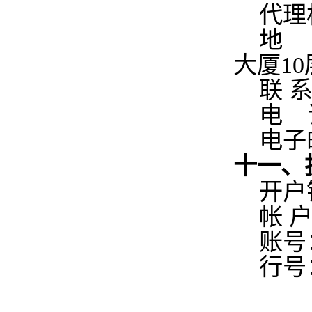
代理
地 
大厦10
联 
电 话
电子邮
十一、
开户
帐 
账号：4
行号：