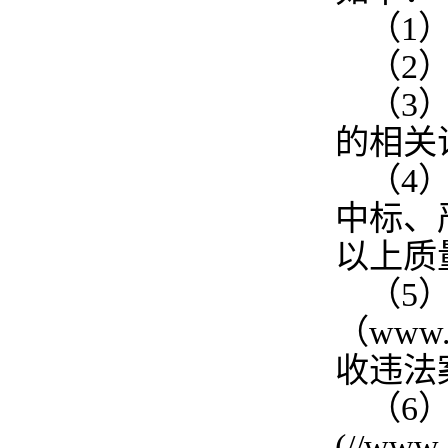
（1
（2
（3
的相关
（4
中标、
以上质
（5
（www
收违法
（6
(//ww