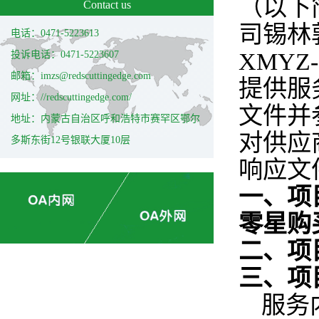
（以下
Contact us
司锡林
电话：0471-5223613
XMYZ
投诉电话：0471-5223607
邮箱：imzs@redscuttingedge.com
提供服
网址：//redscuttingedge.com/
文件并
地址：内蒙古自治区呼和浩特市赛罕区鄂尔
对供应
多斯东街12号银联大厦10层
响应文
一、项
零星购
二、项目
三、项
服务