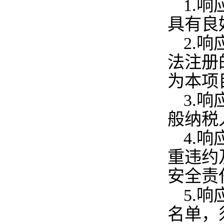
1.
响
具有良
2.
响
法注册
为本项
3.
响
般纳税
4.
响
重违约
安全责
5.
响
名单，