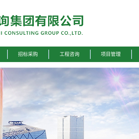
招标采购
工程咨询
项目管理