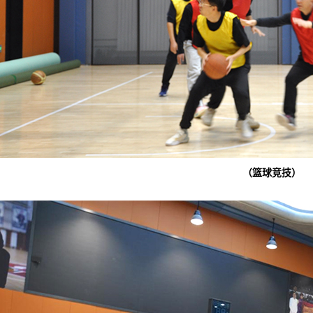
（篮球竞技）