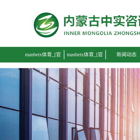
manbetx体育_[官网]
manbetx体育_[官
manbetx体育_[官
新闻动态
网]
网]