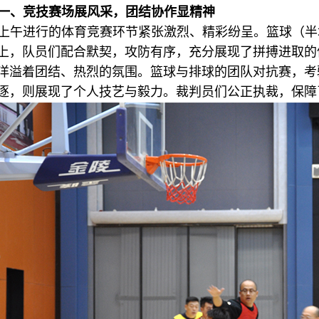
一、竞技赛场展风采，团结协作显精神
上午进行的体育竞赛环节紧张激烈、精彩纷呈。篮球（半
上，队员们配合默契，攻防有序，充分展现了拼搏进取的
洋溢着团结、热烈的氛围。篮球与排球的团队对抗赛，考
逐，则展现了个人技艺与毅力。裁判员们公正执裁，保障