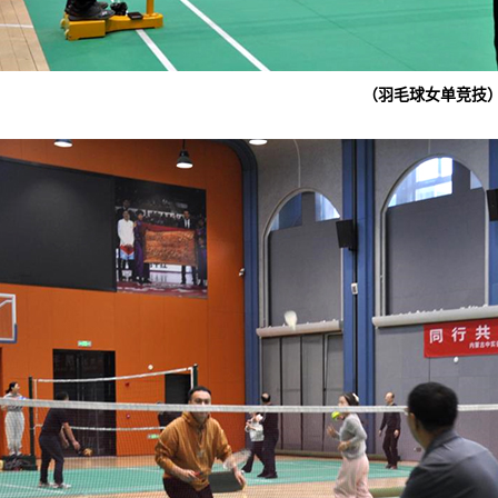
（羽毛球女单竞技