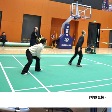
（排球竞技）