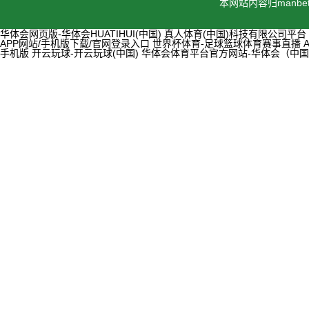
本网站内容归manb
华体会网页版-华体会HUATIHUI(中国)
真人体育(中国)科技有限公司平台
APP网站/手机版下载/官网登录入口
世界杯体育-足球篮球体育赛事直播 App -
手机版
开云玩球-开云玩球(中国)
华体会体育平台官方网站-华体会（中