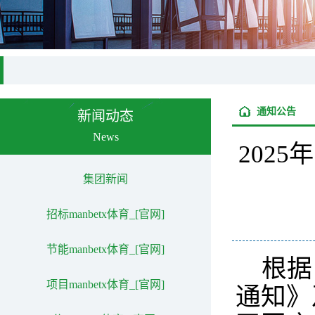
通知公告
新闻动态
News
202
集团新闻
招标manbetx体育_[官网]
节能manbetx体育_[官网]
根据
项目manbetx体育_[官网]
通知》