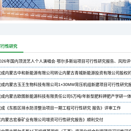
可行性研究
2026年国内顶流艺人个人演唱会·鄂尔多斯站项目可行性研究报告、风险
完成内蒙古中和新能源有限公司转让内蒙古青城新能源投资有限公司股权
完成内蒙古玉王生物科技有限公司1×30MW背压机组新建项目可行性研究
完成内蒙古欧图新能源科技有限责任公司5万吨/年新型肥料钾肥产学研一
完成《东胜区排水防涝整治项目一期工程可行性研究 报告》评审工作
《内蒙古宏泰矿业有限公司增资可行性研究报告》顺利交付