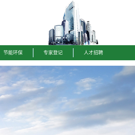
节能环保
专家登记
人才招聘