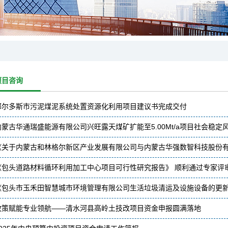
项目咨询
鄂尔多斯市污泥煤泥系统处置资源化利用项目建议书完成交付
内蒙古华通瑞盛能源有限公司兴旺露天煤矿扩能至5.00Mt/a项目社会稳
《关于内蒙古和林格尔新区产业发展有限公司与内蒙古华强数智科技股份
《包头道路材料循环利用加工中心项目可行性研究报告》 顺利通过专家评
《包头市玉禾田智慧城市环境管理有限公司生活垃圾清运及设施设备的更
政策赋能专业领航——清水河县高岭土技改项目资金申报圆满落地