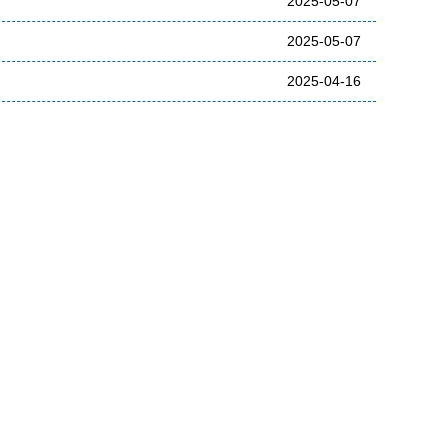
2025-05-07
2025-05-07
2025-04-16