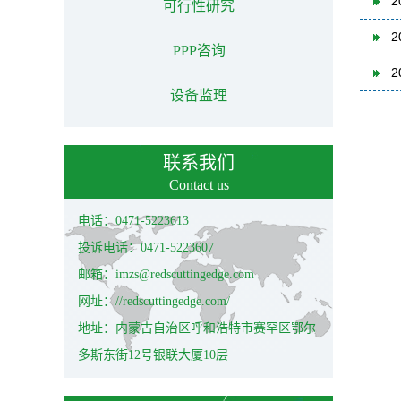
可行性研究
PPP咨询
设备监理
联系我们
Contact us
电话：0471-5223613
投诉电话：0471-5223607
邮箱：imzs@redscuttingedge.com
网址：//redscuttingedge.com/
地址：内蒙古自治区呼和浩特市赛罕区鄂尔
多斯东街12号银联大厦10层