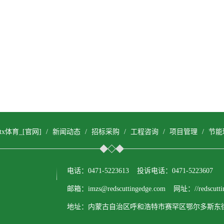
etx体育_[官网]
/
新闻动态
/
招标采购
/
工程咨询
/
项目管理
/
节能
电话：0471-5223613 投诉电话：0471-5223607
邮箱：imzs@redscuttingedge.com 网址：//redscuttin
地址：内蒙古自治区呼和浩特市赛罕区鄂尔多斯东街