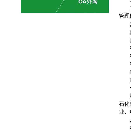
管理
石化
业、