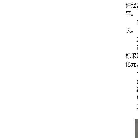
许经
事。
长。
标采
亿元